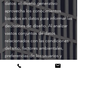
datos: el diseño generativo
aprovecha los conocimientos
basados en datos para informar las
decisiones de diseño. Al analizar
vastos conjuntos de datos
relacionados con las condiciones
del sitio, factores ambientales,
preferencias de los usuarios y
precedentes históricos, los
arquitectos pueden tomar
decisiones de diseño informadas
que se basan en evidencia
empírica. Este enfoque centrado
en datos minimiza las conjeturas y
maximiza la probabilidad de crear